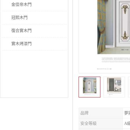
金佳帝木門
冠熙木門
復合實木門
實木烤漆門
品牌
夢
安全等級
A