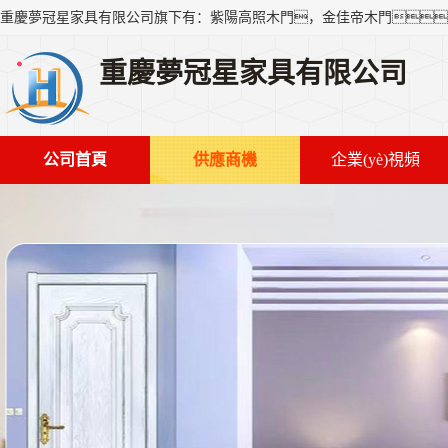
重慶夢冠星家具有限公司
公司首頁
供應商機
企業(yè)視頻
企業(yè)文化
組織結構
分支公司
在線留言