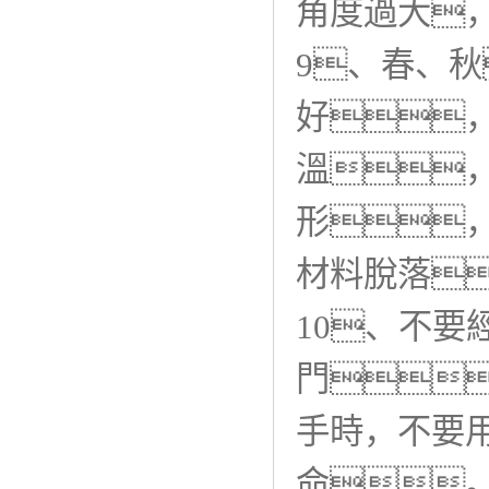
角度過大
9、春、秋
好，
溫
形，
材料脫落
10、不要
門
手時，不要
命。