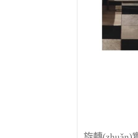
旋轉(zhu