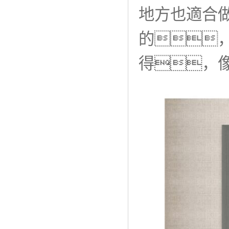
地方也適合
的，這
得，