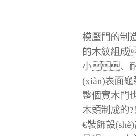
模壓門的制
的木紋組成
小、
(xiàn)表
整個實木門
木頭制成的?
€裝飾設(s