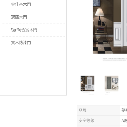
金佳帝木門
冠熙木門
復(fù)合實木門
實木烤漆門
品牌
夢
安全等級
A