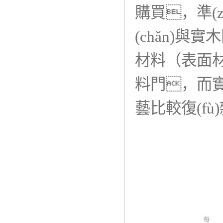
購買，準(
(chǎn)
材料（表面材
料門，而實
藝比較復(fù