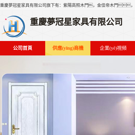
重慶夢冠星家具有限公司
公司首頁
供應(yīng)商機
企業(yè)視頻
企業(yè)文化
組織結(jié)構(gòu)
分支公司
在線留言