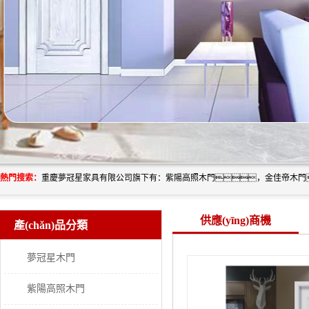
熱門搜索：
供應(yīng)商機
產(chǎn)品分類
夢冠星木門
紫陽高照木門