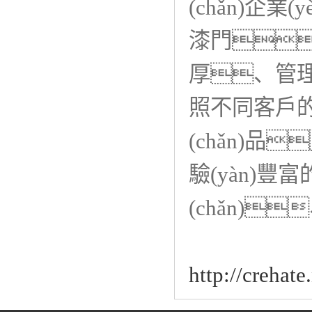
(chǎn)企業
漆門。
厚、管
照不同客戶的
(chǎn)品
驗(yàn)豐富
(chǎn)
http://crehate