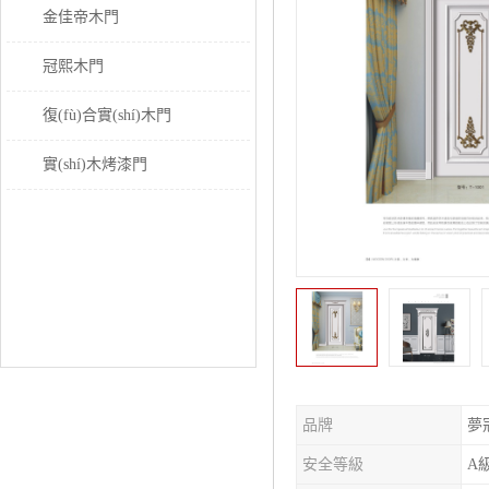
金佳帝木門
冠熙木門
復(fù)合實(shí)木門
實(shí)木烤漆門
品牌
夢
安全等級
A