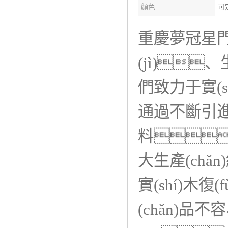
顏色
可
重慶夢冠星門業
(jì)、
們致力于實(s
通過不斷引進(
料
大生產(chǎ
實(shí)
(chǎn)