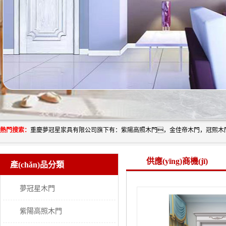
熱門搜索：
供應(yīng)商機(jī)
產(chǎn)品分類
夢冠星木門
紫陽高照木門