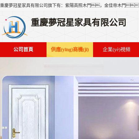
重慶夢冠星家具有限公司
公司首頁
供應(yīng)商機(jī)
企業(yè)視頻
企業(yè)文化
組織結(jié)構(gòu)
分支公司
在線留言