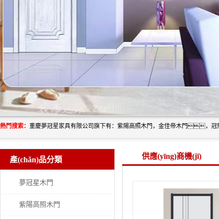
熱門搜索：
供應(yīng)商機(jī)
產(chǎn)品分類
夢冠星木門
紫陽高照木門