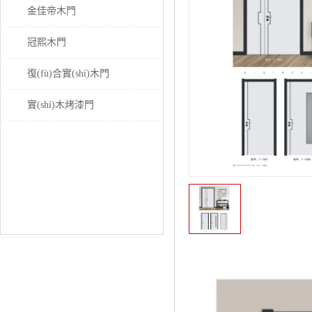
金佳帝木門
冠熙木門
復(fù)合實(shí)木門
實(shí)木烤漆門